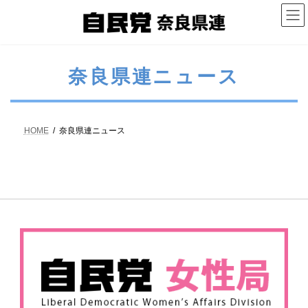
コ
ナ
ン
ビ
テ
ゲ
ン
ー
ツ
シ
へ
ョ
奈良県連ニュース
ス
ン
キ
に
ッ
移
プ
動
HOME
奈良県連ニュース