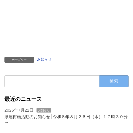
会場は勝利 への大きなうねりとなって一致結束し、決戦に向けて
の決起の会となりました。
お知らせ
カテゴリー
検
索:
最近のニュース
2026年7月22日
お知らせ
県連街頭活動のお知らせ│令和８年８月２６日（水）１７時３０分
～