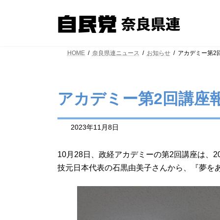
コ
ナ
ン
ビ
テ
ゲ
ン
ー
ツ
シ
HOME
奈良県連ニュース
お知らせ
アカデミー第2
へ
ョ
ス
ン
キ
に
ッ
移
アカデミー第2回講座
プ
動
2023年11月8日
10月28日、政経アカデミーの第2回講座は、
技元日本代表の石黒由美子さんから、『夢を